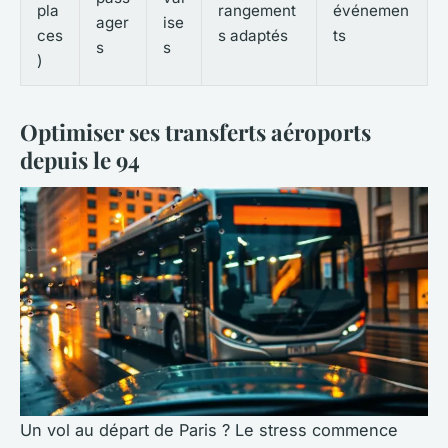
pla
rangement
événemen
ager
ise
ces
s adaptés
ts
s
s
)
Optimiser ses transferts aéroports
depuis le 94
Un vol au départ de Paris ? Le stress commence