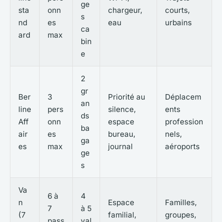
ge
sta
onn
chargeur,
courts,
s
nd
es
eau
urbains
ca
ard
max
bin
e
2
gr
Ber
3
Priorité au
Déplacem
an
line
pers
silence,
ents
ds
Aff
onn
espace
profession
ba
air
es
bureau,
nels,
ga
es
max
journal
aéroports
ge
s
Va
6 à
4
n
Espace
Familles,
7
à 5
(7
familial,
groupes,
pass
val