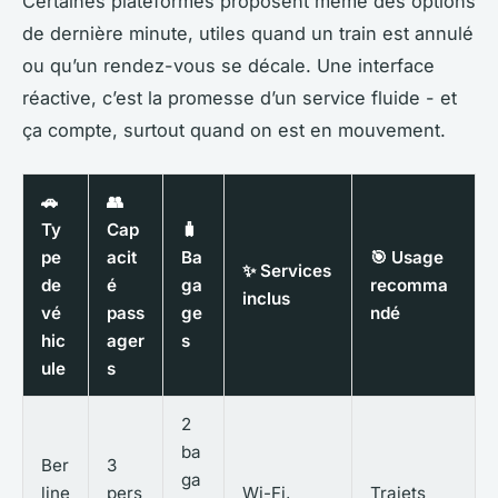
Certaines plateformes proposent même des options
de dernière minute, utiles quand un train est annulé
ou qu’un rendez-vous se décale. Une interface
réactive, c’est la promesse d’un service fluide - et
ça compte, surtout quand on est en mouvement.
🚗
👥
Ty
Cap
🧳
pe
acit
Ba
🎯 Usage
✨ Services
de
é
ga
recomma
inclus
vé
pass
ge
ndé
hic
ager
s
ule
s
2
ba
Ber
3
ga
line
pers
Wi-Fi,
Trajets