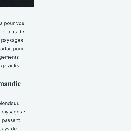
s pour vos
me, plus de
s paysages
arfait pour
rgements
garantis.
rmandie
plendeur.
 paysages :
n passant
 pays de