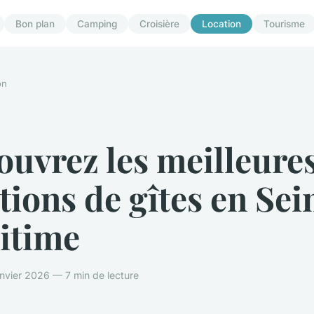
Bon plan
Camping
Croisière
Location
Tourisme
on
uvrez les meilleure
tions de gîtes en Sei
itime
nvier 2026 — 7 min de lecture