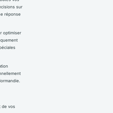
écisions sur
une réponse
r optimiser
tiquement
péciales
ation
onnellement
Normandie.
t de vos