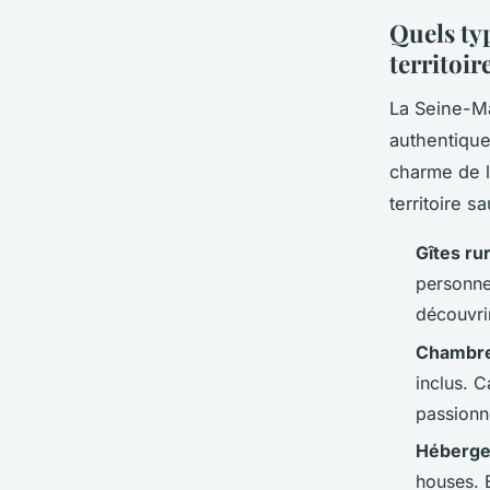
Quels ty
territoir
La Seine-Ma
authentique
charme de 
territoire s
Gîtes ru
personne
découvri
Chambre
inclus. 
passionn
Héberge
houses. 