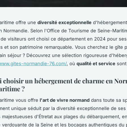
ritime offre une
diversité exceptionnelle
d'hébergement
 Normandie. Selon l'Office de Tourisme de Seine-Mariti
s de visiteurs ont choisi ce département en 2024 pour se
s et son patrimoine remarquable. Vous cherchez le gîte p
ain séjour ? Découvrez une sélection rigoureuse d'hébe
/www.gites-normandie-76.com/
, où
qualité et service
sont 
 choisir un hébergement de charme en No
ritime ?
ritime vous offre
l'art de vivre normand
dans toute sa s
ent unique séduit par la diversité exceptionnelle de ses
s majestueuses d'Étretat aux plages du débarquement, e
ée verdoyante de la Seine et les bocages authentiques du