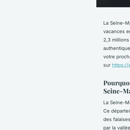
La Seine-Ma
vacances en
2,3 million
authentique
votre proch
sur
https:/
Pourquoi
Seine-Ma
La Seine-Ma
Ce départem
des falaise
par la vall