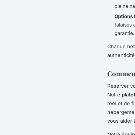
pleine na
Options
falaises
garantie.
Chaque hébe
authenticit
Comment 
Réserver vo
Notre
plate
réel et de 
hébergement
vous aider à
Notre équip