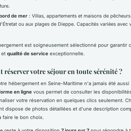
ture.
 bord de mer
: Villas, appartements et maisons de pêcheurs
 d'Étretat ou aux plages de Dieppe. Capacités variées avec
rgement est soigneusement sélectionné pour garantir c
é et
qualité de service
exceptionnelle.
réserver votre séjour en toute sérénité ?
tre hébergement en Seine-Maritime n'a jamais été aussi 
forme en ligne
vous permet de consulter les disponibilit
finaliser votre réservation en quelques clics seulement. 
 dispose de photos détaillées et d'une description com
 faire le bon choix.
e reste à votre disposition
7 jours sur 7
pour répondre à 