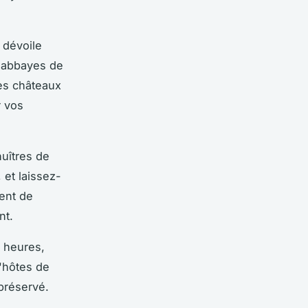
 dévoile
s abbayes de
es châteaux
r vos
uîtres de
 et laissez-
gent de
nt.
x heures,
d'hôtes de
préservé.