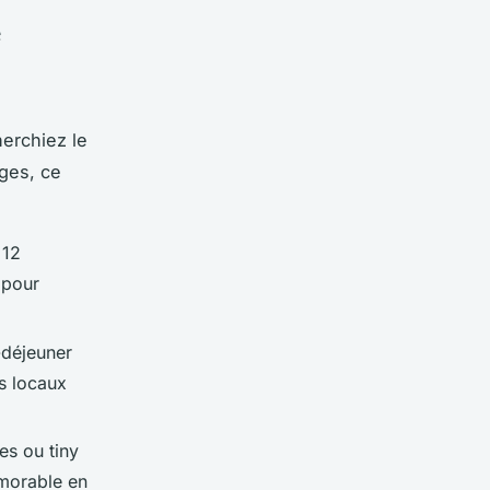
e
herchiez le
ges, ce
 12
 pour
-déjeuner
s locaux
es ou tiny
morable en