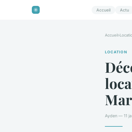
Accueil
Actu
Accueil
›
Locati
LOCATION
Déco
loca
Mar
Ayden — 11 ja