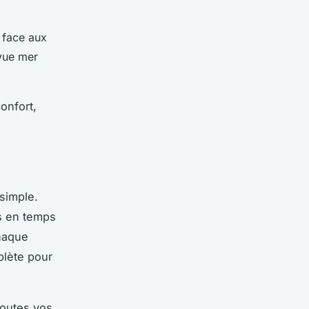
 face aux
 vue mer
onfort,
simple.
és en temps
Chaque
plète pour
toutes vos