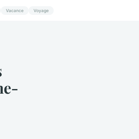
Vacance
Voyage
s
ne-