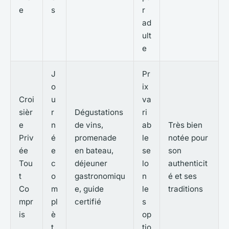
e
s
r
ad
ult
e
J
Pr
o
ix
Croi
u
va
sièr
r
Dégustations
ri
e
n
de vins,
ab
Très bien
Priv
é
promenade
le
notée pour
ée
e
en bateau,
se
son
Tou
c
déjeuner
lo
authenticit
t
o
gastronomiqu
n
é et ses
Co
m
e, guide
le
traditions
mpr
pl
certifié
s
is
è
op
t
tio