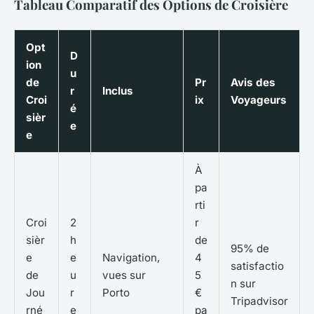
Tableau Comparatif des Options de Croisière
Opt
D
ion
u
de
Pr
Avis des
r
Inclus
Croi
ix
Voyageurs
é
sièr
e
e
À
pa
rti
Croi
2
r
sièr
h
de
95% de
e
e
Navigation,
4
satisfactio
de
u
vues sur
5
n sur
Jou
r
Porto
€
Tripadvisor
rné
e
pa