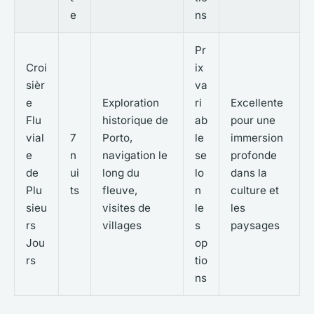
e
ns
Pr
Croi
ix
sièr
va
e
Exploration
ri
Excellente
Flu
historique de
ab
pour une
vial
7
Porto,
le
immersion
e
n
navigation le
se
profonde
de
ui
long du
lo
dans la
Plu
ts
fleuve,
n
culture et
sieu
visites de
le
les
rs
villages
s
paysages
Jou
op
rs
tio
ns